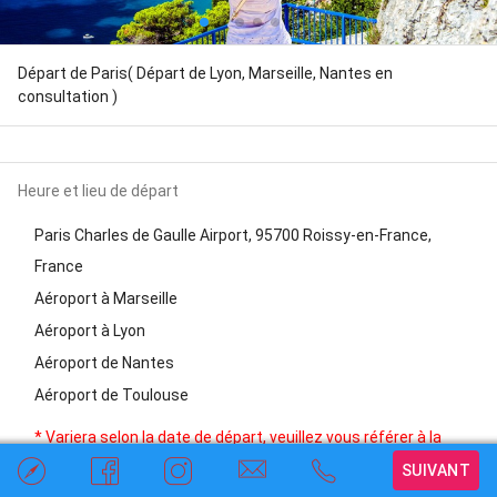
Départ de Paris( Départ de Lyon, Marseille, Nantes en
consultation )
Heure et lieu de départ
Paris Charles de Gaulle Airport, 95700 Roissy-en-France,
France
Aéroport à Marseille
Aéroport à Lyon
Aéroport de Nantes
Aéroport de Toulouse
* Variera selon la date de départ, veuillez vous référer à la
réservation réelle
compass
social_facebook
social_instagram
email
phone
SUIVANT