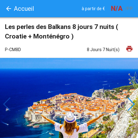
N/A
Accueil
à partir de €
/P.P.
Les perles des Balkans 8 jours 7 nuits (
Croatie + Monténégro )
print
P-CM8D
8 Jours 7 Nuit(s)